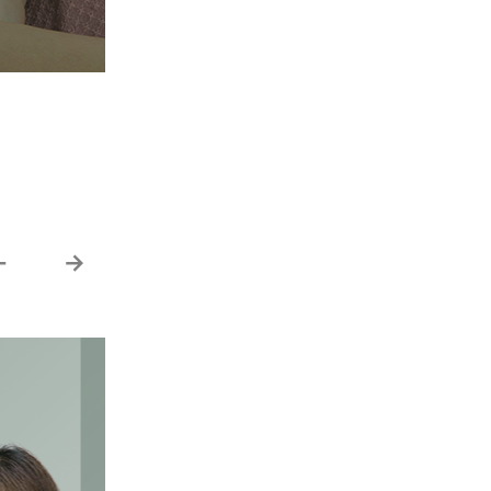
김영범
원장
산부인과 진료