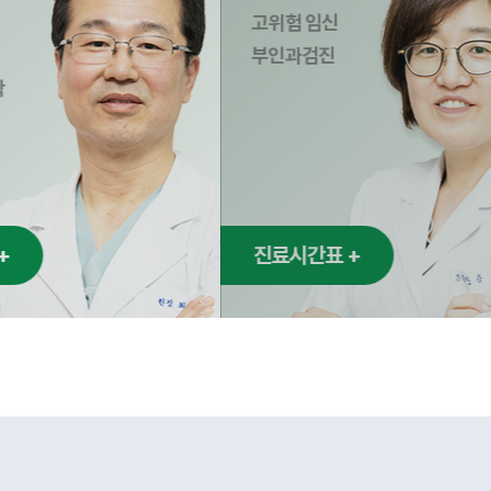
신
부인과 검진
진
표 +
진료시간표 +