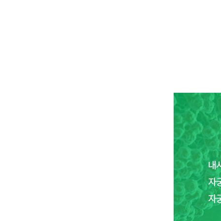
내
자
자