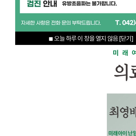
오늘 하루 이 창을 열지 않음
[닫기]
미래
의
최영배
안
원장
미래아이 난임센터
미혼여성