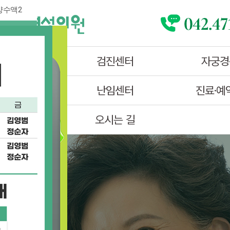
양수액2
진 소개
검진센터
자궁경
실금센터
난임센터
진료·예
오시는 길