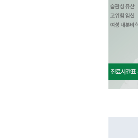
습관성 유산
고위험 임
고위험 임신
부인과검
여성 내분비학
진료시간표 +
진료시간