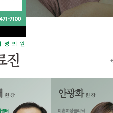
여성의원
료진
광화
정순자
원장
원장
클리닉
갱년기 및 폐경기