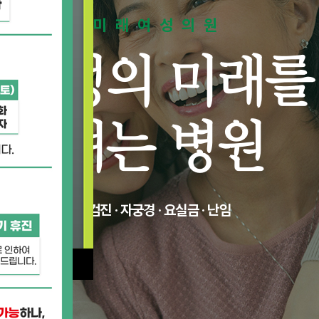
미래여성의원
여성의 미래를
여는 병원
검진 · 자궁경 · 요실금 · 난임
]