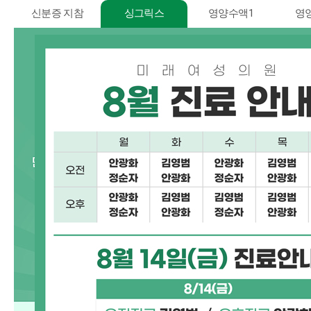
신분증 지참
싱그릭스
영양수액1
영
의료
요